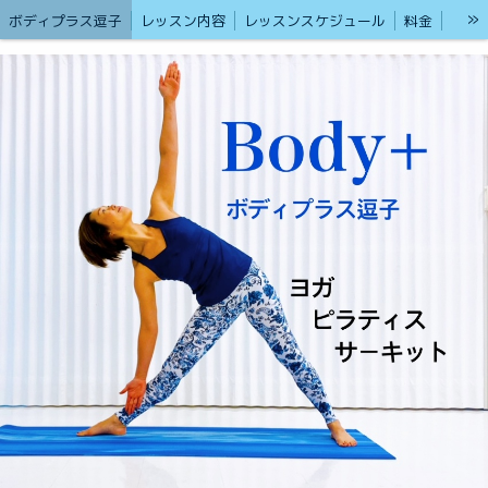
»
ボディプラス逗子
レッスン内容
レッスンスケジュール
料金
ご予約、お問い合わせ
講師紹介
キッズヨガ
ヨガ・ピラティス・サーキット 〜カラダ快適プラスα〜 「Body+ 逗子」