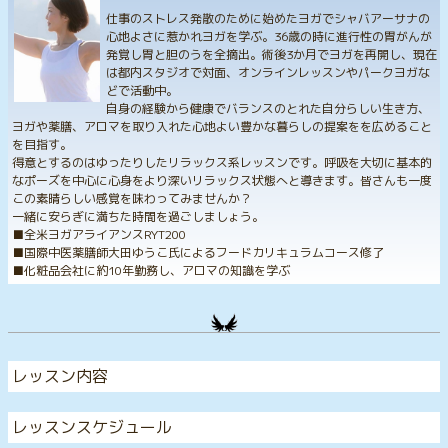
仕事のストレス発散のために始めたヨガでシャバアーサナの
心地よさに惹かれヨガを学ぶ。36歳の時に進行性の胃がんが
発覚し胃と胆のうを全摘出。術後3か月でヨガを再開し、現在
は都内スタジオで対面、オンラインレッスンやパークヨガな
どで活動中。
自身の経験から健康でバランスのとれた自分らしい生き方、
ヨガや薬膳、アロマを取り入れた心地よい豊かな暮らしの提案をを広めること
を目指す。
得意とするのはゆったりしたリラックス系レッスンです。呼吸を大切に基本的
なポーズを中心に心身をより深いリラックス状態へと導きます。皆さんも一度
この素晴らしい感覚を味わってみませんか？
一緒に安らぎに満ちた時間を過ごしましょう。
■全米ヨガアライアンスRYT200
■国際中医薬膳師大田ゆうこ氏によるフードカリキュラムコース修了
■化粧品会社に約10年勤務し、アロマの知識を学ぶ
レッスン内容
レッスンスケジュール