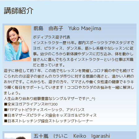
講師紹介
前島 由布子 Yuko Maejima
ボディプラス逗子代表
インストラクター歴15年。都内スポーツクラブやスタジオで
ヨガ、ピラティス、ダンス系、筋トレ系様々なレッスンに従
事。幼少のころから新体操やダンスに打ち込み、体を動かし
皆さんに喜んでもらえるインストラクターという仕事は天職
だと思っています。
逗子に移住して約７年、この地でもレッスンを開催しコロナ禍の中でも続けて
こられたのは逗子の皆さんのカラダ作りに対する意識の高さと、温かい人柄の
おかげです。これからも、逗子の方々、ママさんや働く女性達の健康でキラキ
ラ輝く毎日をサポートしていきます！ココロやカラダのお悩みを一緒に解決し
ましょう。
人生山あり谷あり経験豊富なシングルマザーです(^_^)
■全米ヨガアライアンスRYT200
■FTPマットピラティスベーシック、アドバンス
■日本マザーズピラティス協会キッズヨガ＆ピラティス
■日本ストレッチング協会ストレッチングトレーナー
五十嵐 けいこ Keiko Igarashi